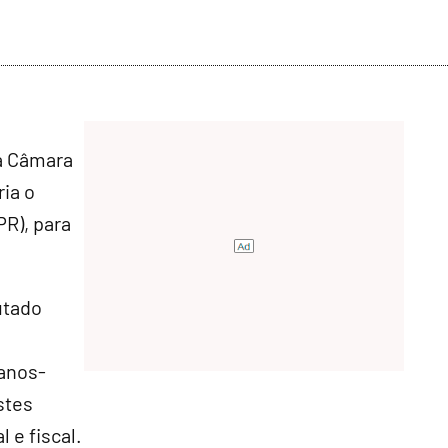
a Câmara
ria o
R), para
utado
canos-
stes
l e fiscal.