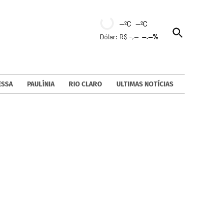
--ºC --ºC
Open
Dólar: R$ -,--
--.--%
Search
ESSA
PAULÍNIA
RIO CLARO
ULTIMAS NOTÍCIAS