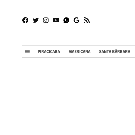
Facebook
Twitter
Instagram
YouTube
RSS
Whatsapp
Google
News
PIRACICABA
AMERICANA
SANTA BÁRBARA