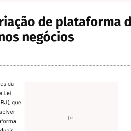
iação de plataforma d
enos negócios
ços da
e Lei
RJ), que
esolver
taforma
duais,