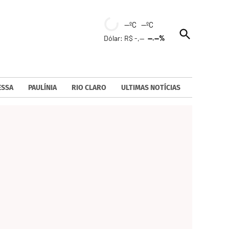
--ºC --ºC
Open
Dólar: R$ -,--
--.--%
Search
ESSA
PAULÍNIA
RIO CLARO
ULTIMAS NOTÍCIAS