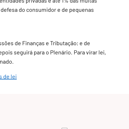
 entidades privadas e até 1% das multas
e defesa do consumidor e de pequenas
ssões de Finanças e Tributação; e de
pois seguirá para o Plenário. Para virar lei,
enado.
 de lei