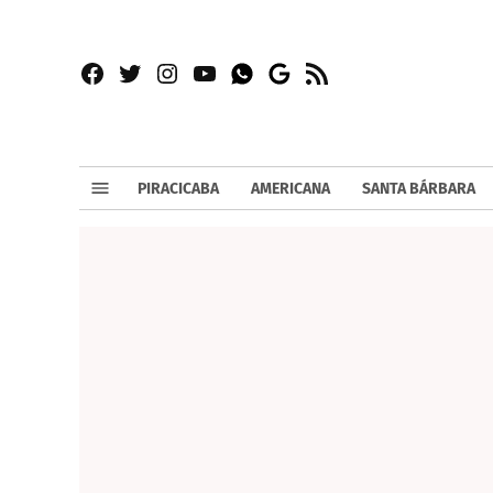
Facebook
Twitter
Instagram
YouTube
RSS
Whatsapp
Google
News
PIRACICABA
AMERICANA
SANTA BÁRBARA