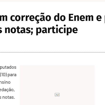
m correção do Enem e 
 notas; participe
eputados
(10) para
Ensino
edação,
s notas.