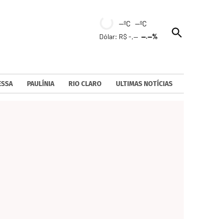
--ºC --ºC
Open
Dólar: R$ -,--
--.--%
Search
ESSA
PAULÍNIA
RIO CLARO
ULTIMAS NOTÍCIAS