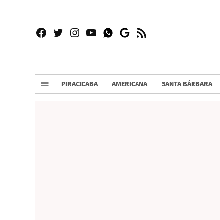
Facebook
Twitter
Instagram
YouTube
RSS
Whatsapp
Google
News
PIRACICABA
AMERICANA
SANTA BÁRBARA