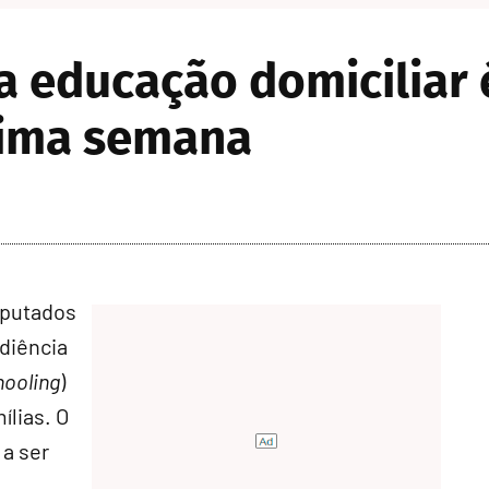
 educação domiciliar 
xima semana
eputados
udiência
ooling
)
ílias. O
 a ser