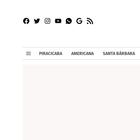
Facebook
Twitter
Instagram
YouTube
RSS
Whatsapp
Google
News
PIRACICABA
AMERICANA
SANTA BÁRBARA