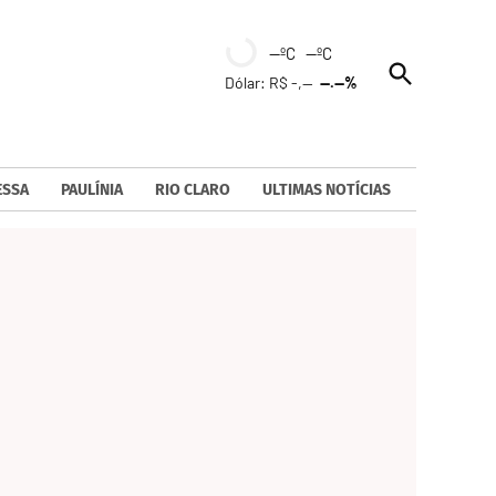
--ºC --ºC
Open
Dólar: R$ -,--
--.--%
Search
ESSA
PAULÍNIA
RIO CLARO
ULTIMAS NOTÍCIAS