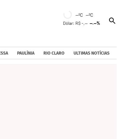
--ºC --ºC
Open
Dólar: R$ -,--
--.--%
Search
ESSA
PAULÍNIA
RIO CLARO
ULTIMAS NOTÍCIAS