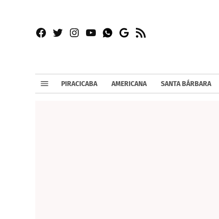
Facebook
Twitter
Instagram
YouTube
RSS
Whatsapp
Google
News
PIRACICABA
AMERICANA
SANTA BÁRBARA