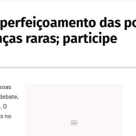
perfeiçoamento das pol
ças raras; participe
ssoas
debate,
. O
as no