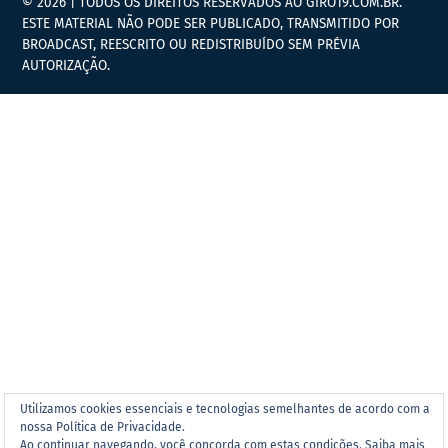
© 2026 | TODOS OS DIREITOS RESERVADOS AO GIRO19.COM.BR.
ESTE MATERIAL NÃO PODE SER PUBLICADO, TRANSMITIDO POR
BROADCAST, REESCRITO OU REDISTRIBUÍDO SEM PRÉVIA
AUTORIZAÇÃO.
Utilizamos cookies essenciais e tecnologias semelhantes de acordo com a
nossa Política de Privacidade.
Ao continuar navegando, você concorda com estas condições.
Saiba mais