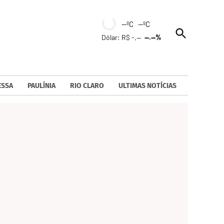
--ºC --ºC
Open
Dólar: R$ -,--
--.--%
Search
ESSA
PAULÍNIA
RIO CLARO
ULTIMAS NOTÍCIAS