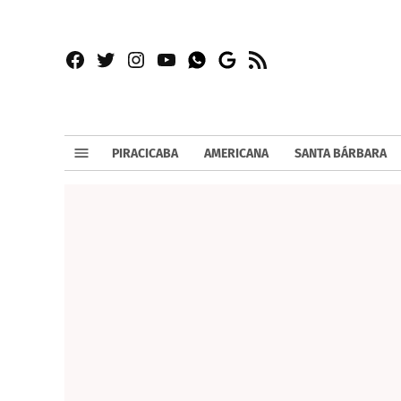
Facebook
Twitter
Instagram
YouTube
RSS
Whatsapp
Google
News
PIRACICABA
AMERICANA
SANTA BÁRBARA