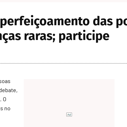
perfeiçoamento das pol
ças raras; participe
ssoas
debate,
. O
as no