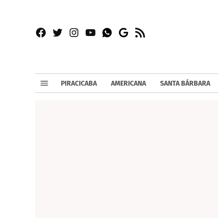
Facebook
Twitter
Instagram
YouTube
RSS
Whatsapp
Google
News
PIRACICABA
AMERICANA
SANTA BÁRBARA