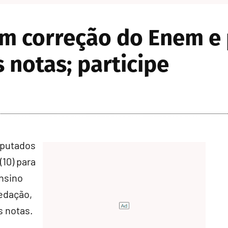
m correção do Enem e 
 notas; participe
eputados
(10) para
Ensino
edação,
s notas.