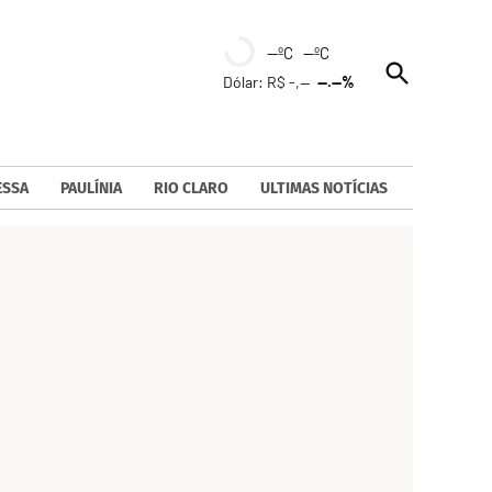
--ºC --ºC
Open
Dólar: R$ -,--
--.--%
Search
ESSA
PAULÍNIA
RIO CLARO
ULTIMAS NOTÍCIAS