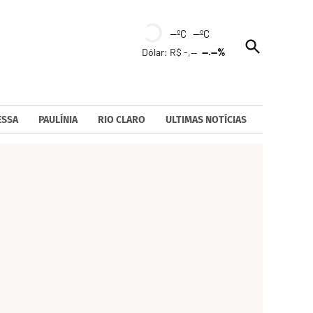
--ºC --ºC
Open
Dólar: R$ -,--
--.--%
Search
ESSA
PAULÍNIA
RIO CLARO
ULTIMAS NOTÍCIAS