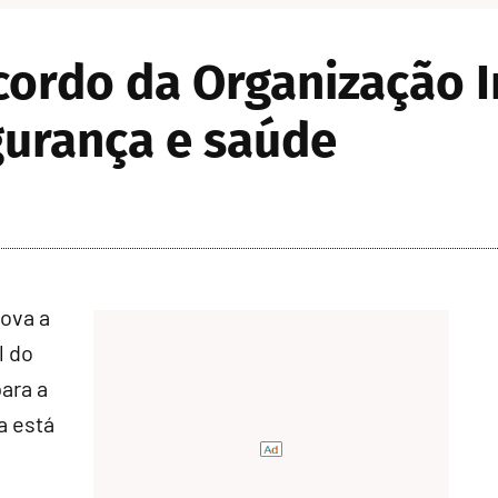
cordo da Organização I
gurança e saúde
rova a
l do
ara a
a está