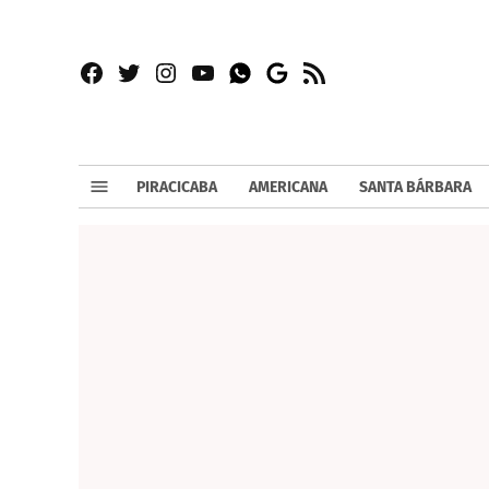
Facebook
Twitter
Instagram
YouTube
RSS
Whatsapp
Google
News
PIRACICABA
AMERICANA
SANTA BÁRBARA