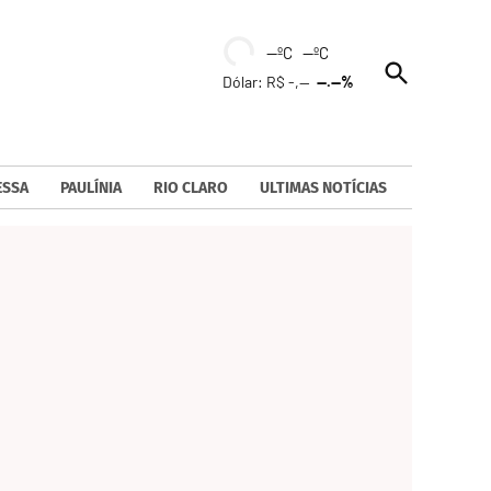
--ºC --ºC
Open
Dólar: R$ -,--
--.--%
Search
ESSA
PAULÍNIA
RIO CLARO
ULTIMAS NOTÍCIAS