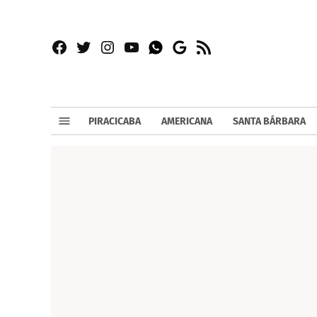
Facebook
Twitter
Instagram
YouTube
RSS
Whatsapp
Google
News
PIRACICABA
AMERICANA
SANTA BÁRBARA