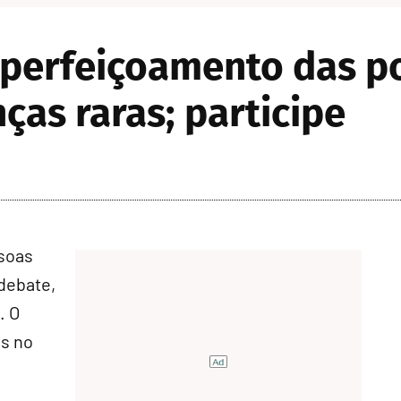
perfeiçoamento das pol
ças raras; participe
ssoas
debate,
. O
as no