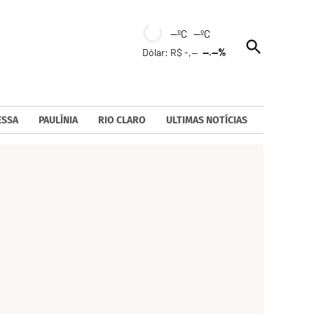
--ºC --ºC
Open
Dólar: R$ -,--
--.--%
Search
ESSA
PAULÍNIA
RIO CLARO
ULTIMAS NOTÍCIAS