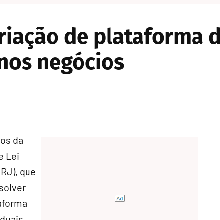
iação de plataforma d
enos negócios
ços da
e Lei
RJ), que
esolver
taforma
duais,