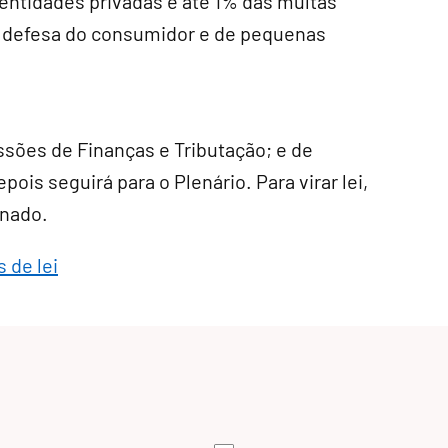
 entidades privadas e até 1% das multas
e defesa do consumidor e de pequenas
ssões de Finanças e Tributação; e de
pois seguirá para o Plenário. Para virar lei,
enado.
 de lei