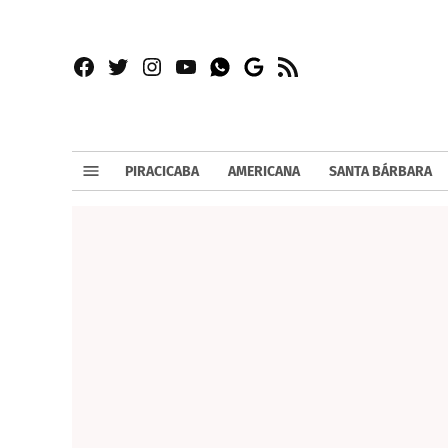
Facebook
Twitter
Instagram
YouTube
RSS
Whatsapp
Google
News
PIRACICABA
AMERICANA
SANTA BÁRBARA