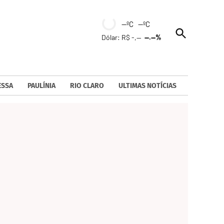
--ºC --ºC
Open
Dólar: R$ -,--
--.--%
Search
ESSA
PAULÍNIA
RIO CLARO
ULTIMAS NOTÍCIAS