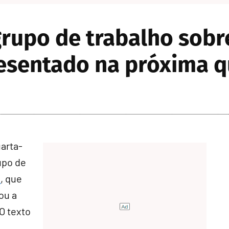
 grupo de trabalho sob
esentado na próxima q
arta-
rupo de
3
, que
ou a
 O texto