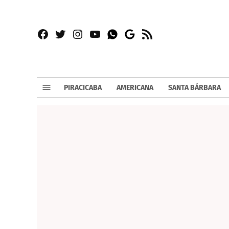
Facebook
Twitter
Instagram
YouTube
RSS
Whatsapp
Google
News
PIRACICABA
AMERICANA
SANTA BÁRBARA