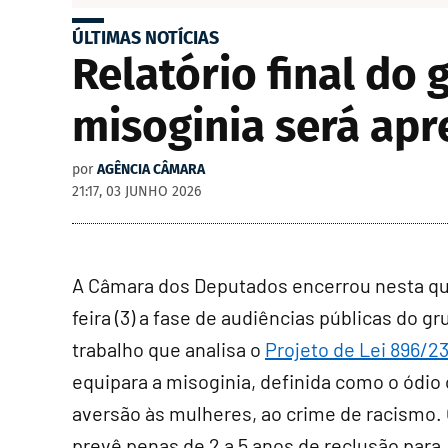
ÚLTIMAS NOTÍCIAS
Relatório final do
misoginia será apr
por
AGÊNCIA CÂMARA
21:17, 03 JUNHO 2026
A Câmara dos Deputados encerrou nesta qu
feira (3) a fase de audiências públicas do g
trabalho que analisa o
Projeto de Lei 896/2
equipara a misoginia, definida como o ódio 
aversão às mulheres, ao crime de racismo
.
prevê penas de 2 a 5 anos de reclusão para