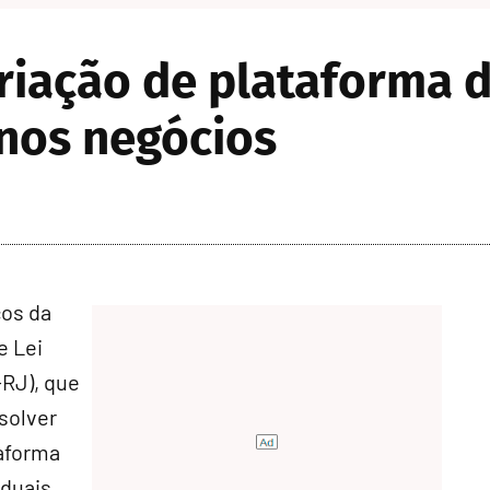
iação de plataforma d
enos negócios
ços da
e Lei
RJ), que
esolver
taforma
duais,