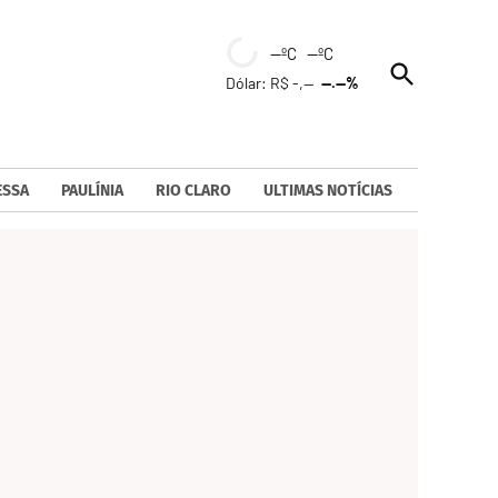
--ºC --ºC
Open
Dólar: R$ -,--
--.--%
Search
ESSA
PAULÍNIA
RIO CLARO
ULTIMAS NOTÍCIAS