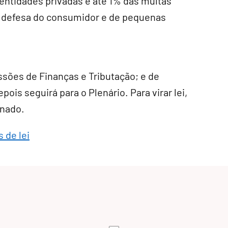
 entidades privadas e até 1% das multas
e defesa do consumidor e de pequenas
ssões de Finanças e Tributação; e de
pois seguirá para o Plenário. Para virar lei,
enado.
 de lei