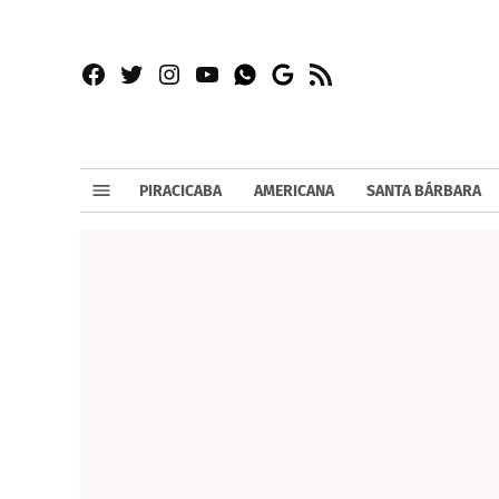
Facebook
Twitter
Instagram
YouTube
RSS
Whatsapp
Google
News
PIRACICABA
AMERICANA
SANTA BÁRBARA