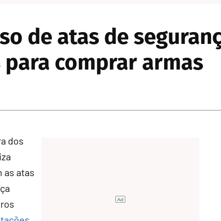
so de atas de seguranç
 para comprar armas
ra dos
iza
 as atas
nça
tros
itações