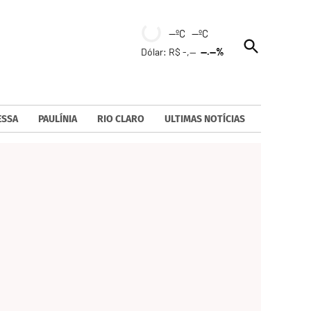
--ºC --ºC
Open
Dólar: R$ -,--
--.--%
Search
ESSA
PAULÍNIA
RIO CLARO
ULTIMAS NOTÍCIAS