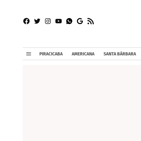
Facebook
Twitter
Instagram
YouTube
RSS
Whatsapp
Google
News
PIRACICABA
AMERICANA
SANTA BÁRBARA