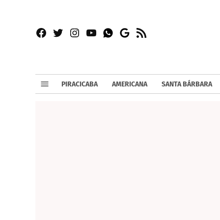
Facebook
Twitter
Instagram
YouTube
RSS
Whatsapp
Google
News
PIRACICABA
AMERICANA
SANTA BÁRBARA