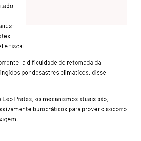
utado
canos-
stes
l e fiscal.
corrente: a dificuldade de retomada da
tingidos por desastres climáticos, disse
o Leo Prates, os mecanismos atuais são,
essivamente burocráticos para prover o socorro
exigem.