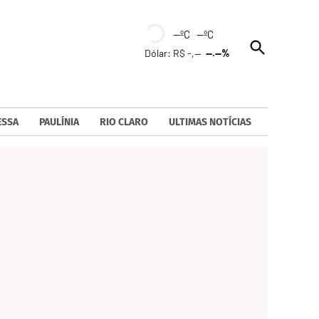
--ºC --ºC
Open
Dólar: R$ -,--
--.--%
Search
ESSA
PAULÍNIA
RIO CLARO
ULTIMAS NOTÍCIAS