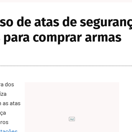
so de atas de seguranç
 para comprar armas
ra dos
iza
 as atas
nça
tros
itações