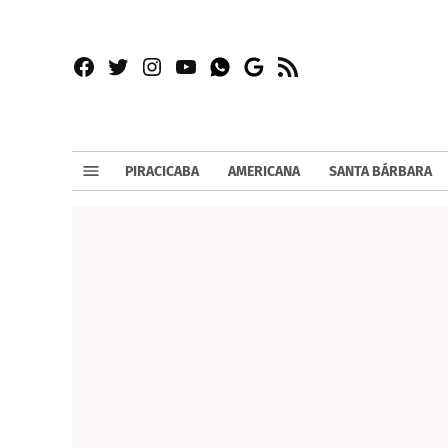
Facebook
Twitter
Instagram
YouTube
RSS
Whatsapp
Google
News
PIRACICABA
AMERICANA
SANTA BÁRBARA