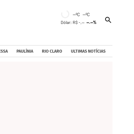
--ºC --ºC
Open
Dólar: R$ -,--
--.--%
Search
ESSA
PAULÍNIA
RIO CLARO
ULTIMAS NOTÍCIAS