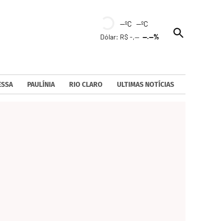
--ºC --ºC
Open
Dólar: R$ -,--
--.--%
Search
ESSA
PAULÍNIA
RIO CLARO
ULTIMAS NOTÍCIAS