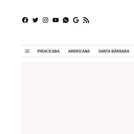
Facebook
Twitter
Instagram
YouTube
RSS
Whatsapp
Google
News
PIRACICABA
AMERICANA
SANTA BÁRBARA