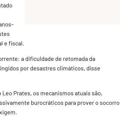
utado
canos-
stes
l e fiscal.
corrente: a dificuldade de retomada da
tingidos por desastres climáticos, disse
o Leo Prates, os mecanismos atuais são,
essivamente burocráticos para prover o socorro
exigem.