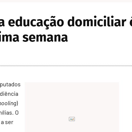
 educação domiciliar 
xima semana
eputados
udiência
ooling
)
ílias. O
 a ser