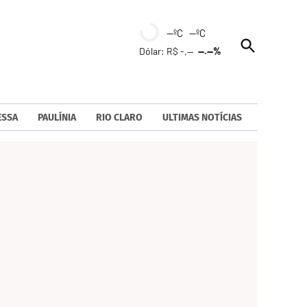
--ºC --ºC
Open
Dólar: R$ -,--
--.--%
Search
ESSA
PAULÍNIA
RIO CLARO
ULTIMAS NOTÍCIAS