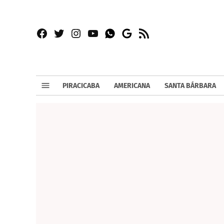
Facebook
Twitter
Instagram
YouTube
RSS
Whatsapp
Google
News
PIRACICABA
AMERICANA
SANTA BÁRBARA