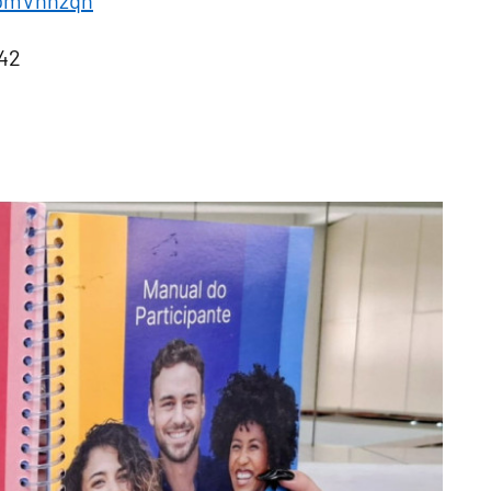
ApmVnhzqn
042