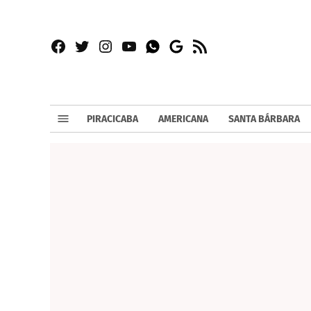
Facebook
Twitter
Instagram
YouTube
RSS
Whatsapp
Google
News
PIRACICABA
AMERICANA
SANTA BÁRBARA