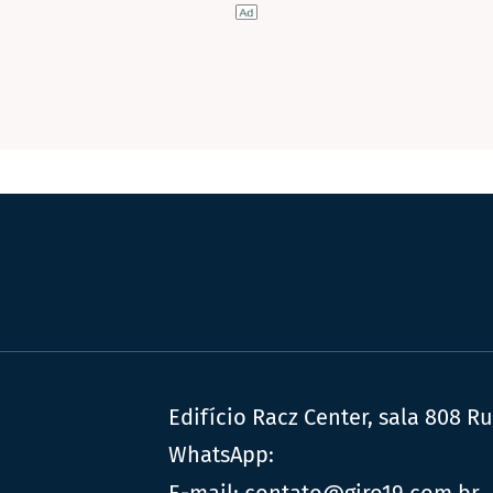
Edifício Racz Center, sala 808 R
WhatsApp:
E-mail:
contato@giro19.com.br