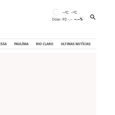
--ºC --ºC
Open
Dólar: R$ -,--
--.--%
Search
ESSA
PAULÍNIA
RIO CLARO
ULTIMAS NOTÍCIAS