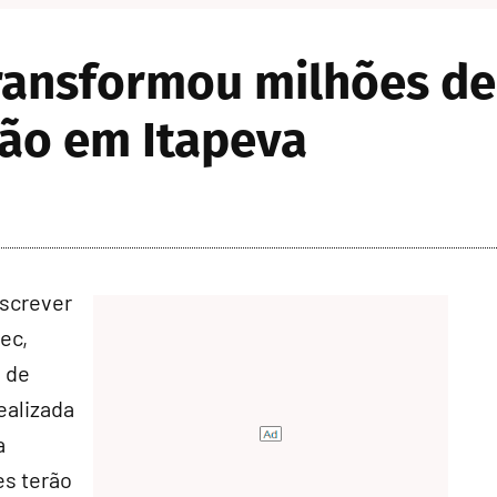
transformou milhões 
ção em Itapeva
screver
ec,
 de
ealizada
a
es terão