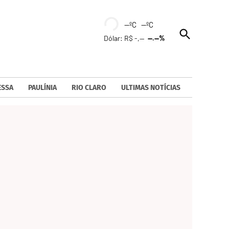
--ºC --ºC
Open
Dólar: R$ -,--
--.--%
Search
ESSA
PAULÍNIA
RIO CLARO
ULTIMAS NOTÍCIAS