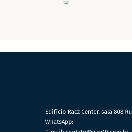
Edifício Racz Center, sala 808 R
WhatsApp:
E-mail:
contato@giro19.com.br