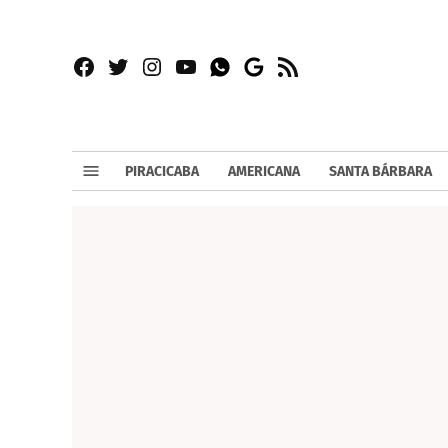
Facebook
Twitter
Instagram
YouTube
RSS
Whatsapp
Google
News
PIRACICABA
AMERICANA
SANTA BÁRBARA