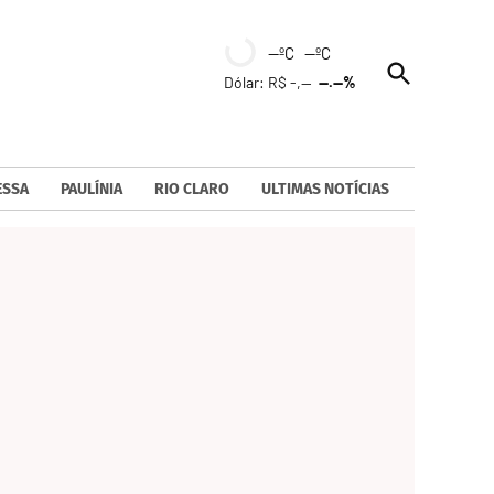
--ºC --ºC
Open
Dólar: R$ -,--
--.--%
Search
ESSA
PAULÍNIA
RIO CLARO
ULTIMAS NOTÍCIAS