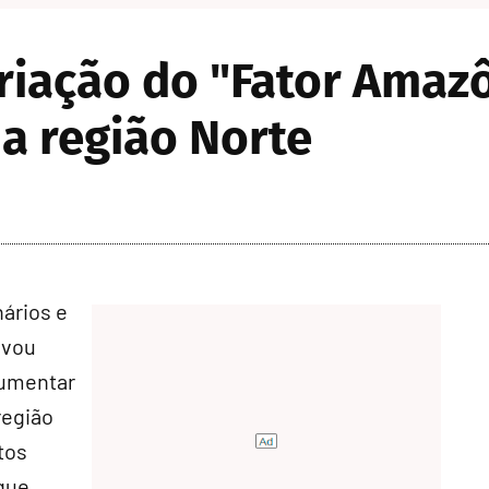
riação do "Fator Amazô
a região Norte
ários e
ovou
aumentar
região
tos
que