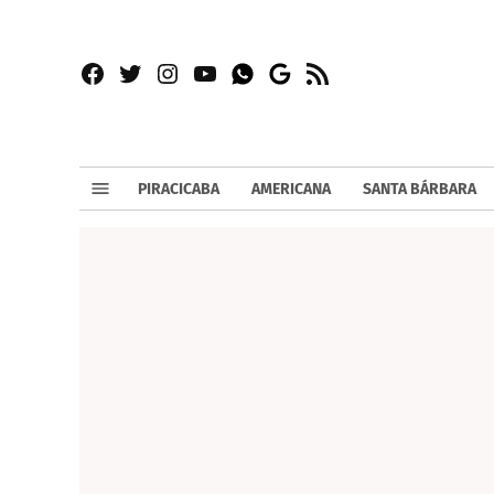
Facebook
Twitter
Instagram
YouTube
RSS
Whatsapp
Google
News
PIRACICABA
AMERICANA
SANTA BÁRBARA