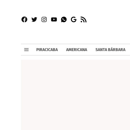
Facebook
Twitter
Instagram
YouTube
RSS
Whatsapp
Google
News
PIRACICABA
AMERICANA
SANTA BÁRBARA