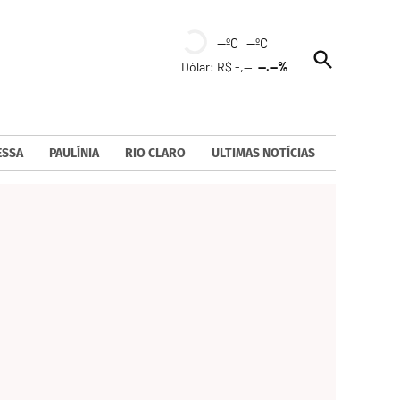
--ºC --ºC
Open
Dólar: R$ -,--
--.--%
Search
ESSA
PAULÍNIA
RIO CLARO
ULTIMAS NOTÍCIAS