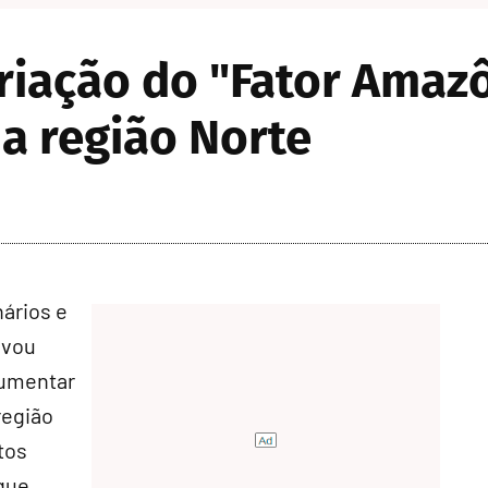
riação do "Fator Amazô
a região Norte
ários e
ovou
aumentar
região
tos
que