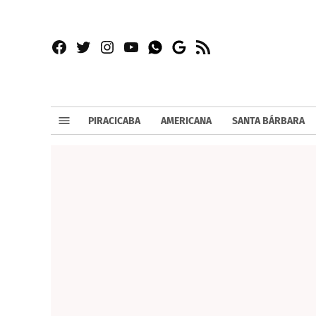
Facebook
Twitter
Instagram
YouTube
RSS
Whatsapp
Google
News
PIRACICABA
AMERICANA
SANTA BÁRBARA