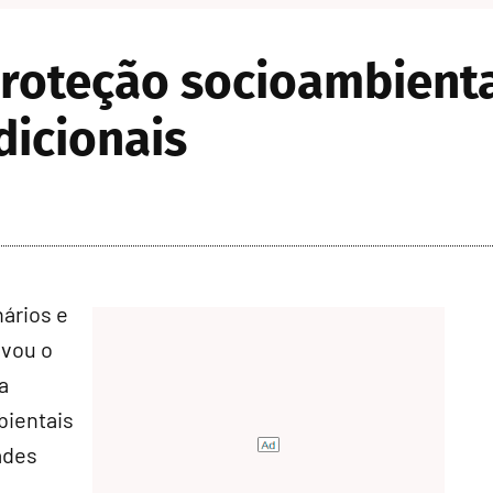
roteção socioambienta
dicionais
ários e
ovou o
ca
bientais
ades