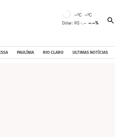
--ºC --ºC
Open
Dólar: R$ -,--
--.--%
Search
ESSA
PAULÍNIA
RIO CLARO
ULTIMAS NOTÍCIAS