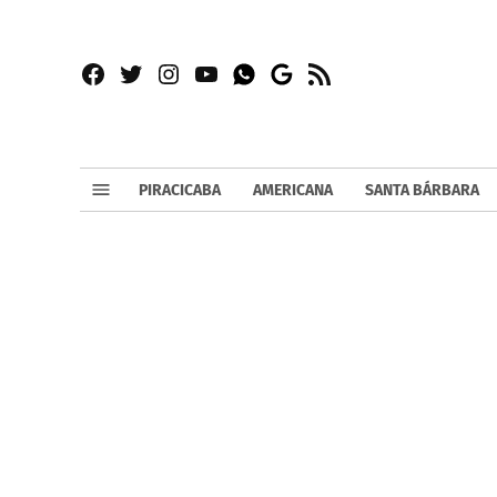
Facebook
Twitter
Instagram
YouTube
RSS
Whatsapp
Google
News
PIRACICABA
AMERICANA
SANTA BÁRBARA