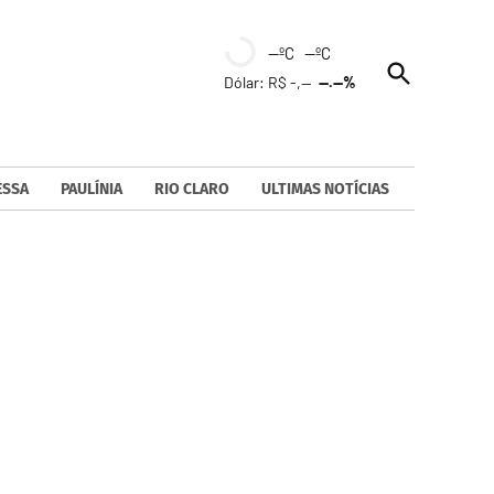
--ºC --ºC
Open
Dólar: R$ -,--
--.--%
Search
ESSA
PAULÍNIA
RIO CLARO
ULTIMAS NOTÍCIAS