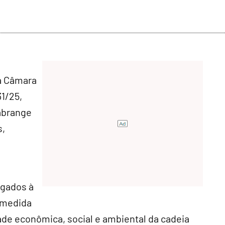
a Câmara
1/25,
 abrange
s,
igados à
 medida
de econômica, social e ambiental da cadeia