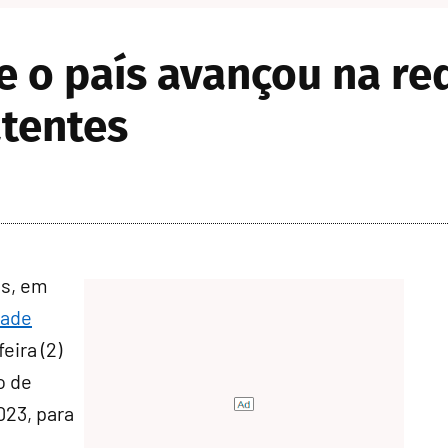
e o país avançou na r
atentes
s, em
dade
eira (2)
o de
023, para