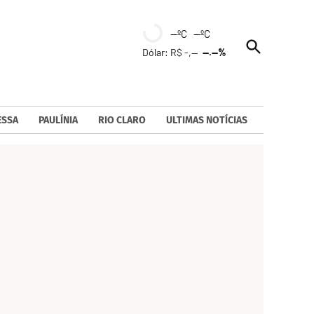
--ºC --ºC
Open
Dólar: R$ -,--
--.--%
Search
ESSA
PAULÍNIA
RIO CLARO
ULTIMAS NOTÍCIAS