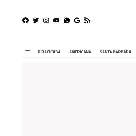
Facebook
Twitter
Instagram
YouTube
RSS
Whatsapp
Google
News
PIRACICABA
AMERICANA
SANTA BÁRBARA