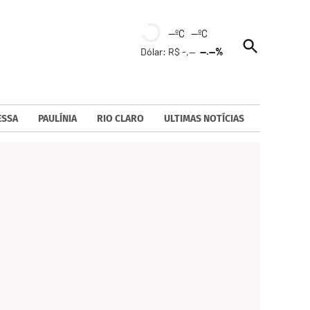
--ºC --ºC
Open
Dólar: R$ -,--
--.--%
Search
ESSA
PAULÍNIA
RIO CLARO
ULTIMAS NOTÍCIAS