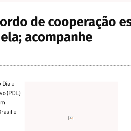
cordo de cooperação e
zuela; acompanhe
 Dia e
ivo (PDL)
em
rasil e