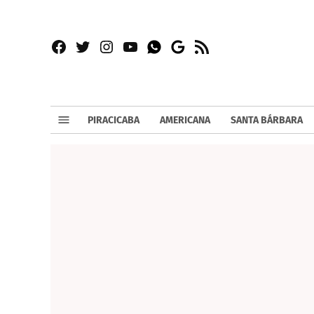
Facebook
Twitter
Instagram
YouTube
RSS
Whatsapp
Google
News
PIRACICABA
AMERICANA
SANTA BÁRBARA