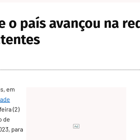
e o país avançou na r
atentes
s, em
dade
eira (2)
o de
023, para