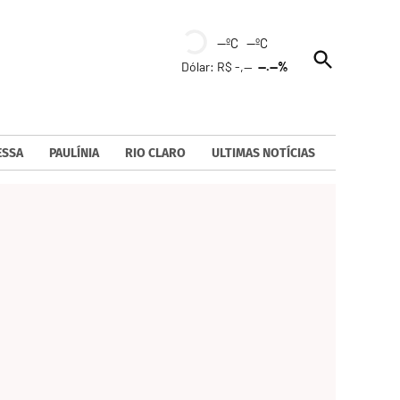
--ºC --ºC
Open
Dólar: R$ -,--
--.--%
Search
ESSA
PAULÍNIA
RIO CLARO
ULTIMAS NOTÍCIAS