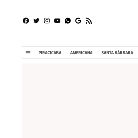
Facebook
Twitter
Instagram
YouTube
RSS
Whatsapp
Google
News
PIRACICABA
AMERICANA
SANTA BÁRBARA