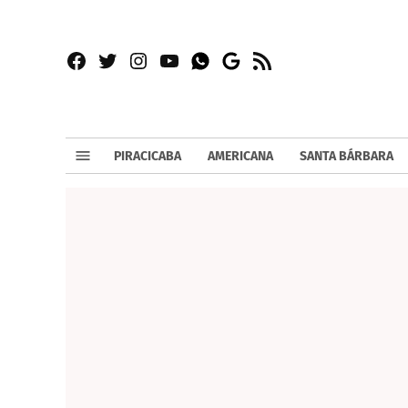
Facebook
Twitter
Instagram
YouTube
RSS
Whatsapp
Google
News
PIRACICABA
AMERICANA
SANTA BÁRBARA