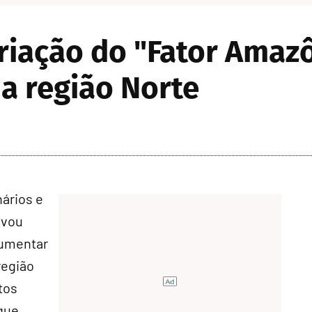
riação do "Fator Amazô
a região Norte
ários e
ovou
aumentar
região
tos
que