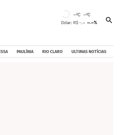
--ºC --ºC
Open
Dólar: R$ -,--
--.--%
Search
ESSA
PAULÍNIA
RIO CLARO
ULTIMAS NOTÍCIAS