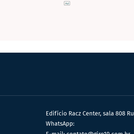
Edifício Racz Center, sala 808 R
WhatsApp:
E-mail:
contato@giro19.com.br