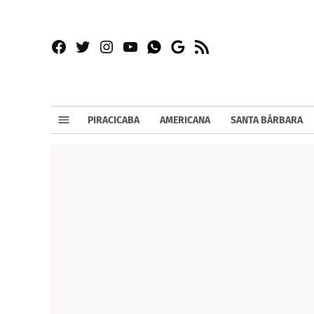
Facebook
Twitter
Instagram
YouTube
RSS
Whatsapp
Google
News
PIRACICABA
AMERICANA
SANTA BÁRBARA