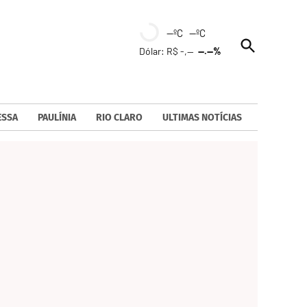
--ºC --ºC
Open
Dólar: R$ -,--
--.--%
Search
ESSA
PAULÍNIA
RIO CLARO
ULTIMAS NOTÍCIAS