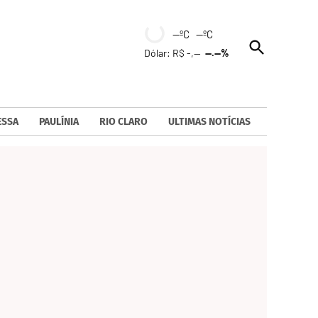
--ºC --ºC
Open
Dólar: R$ -,--
--.--%
Search
ESSA
PAULÍNIA
RIO CLARO
ULTIMAS NOTÍCIAS