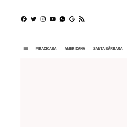
Facebook
Twitter
Instagram
YouTube
RSS
Whatsapp
Google
News
PIRACICABA
AMERICANA
SANTA BÁRBARA