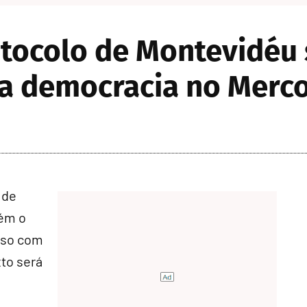
tocolo de Montevidéu
a democracia no Merco
 de
tém o
sso com
xto será