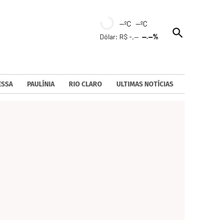
--ºC --ºC
Open
Dólar: R$ -,--
--.--%
Search
ESSA
PAULÍNIA
RIO CLARO
ULTIMAS NOTÍCIAS