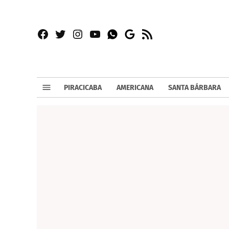
Facebook
Twitter
Instagram
YouTube
RSS
Whatsapp
Google
News
PIRACICABA
AMERICANA
SANTA BÁRBARA