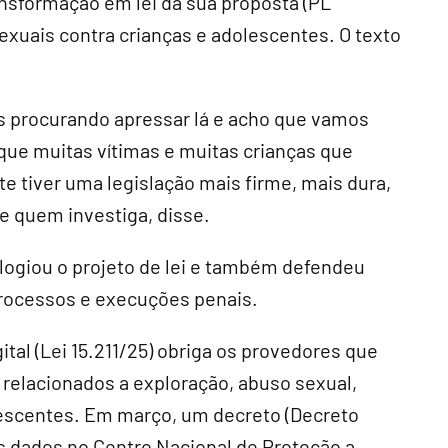
nsformação em lei da sua proposta (PL
xuais contra crianças e adolescentes. O texto
s procurando apressar lá e acho que vamos
que muitas vítimas e muitas crianças que
e tiver uma legislação mais firme, mais dura,
e quem investiga, disse.
logiou o projeto de lei e também defendeu
processos e execuções penais.
ital (Lei 15.211/25) obriga os provedores que
 relacionados a exploração, abuso sexual,
lescentes. Em março, um decreto (Decreto
os dados no Centro Nacional de Proteção a