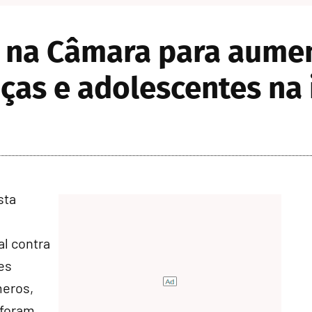
 na Câmara para aumen
nças e adolescentes na 
sta
al contra
es
meros,
 foram