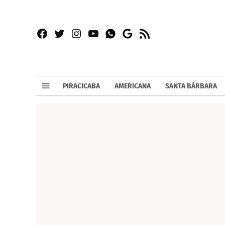
Facebook
Twitter
Instagram
YouTube
RSS
Whatsapp
Google
News
PIRACICABA
AMERICANA
SANTA BÁRBARA