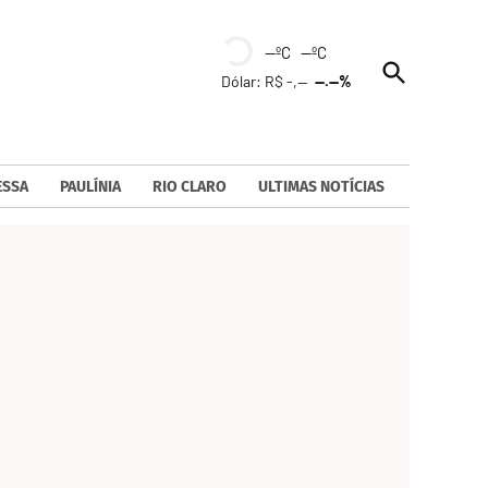
--ºC --ºC
Open
Dólar: R$ -,--
--.--%
Search
ESSA
PAULÍNIA
RIO CLARO
ULTIMAS NOTÍCIAS