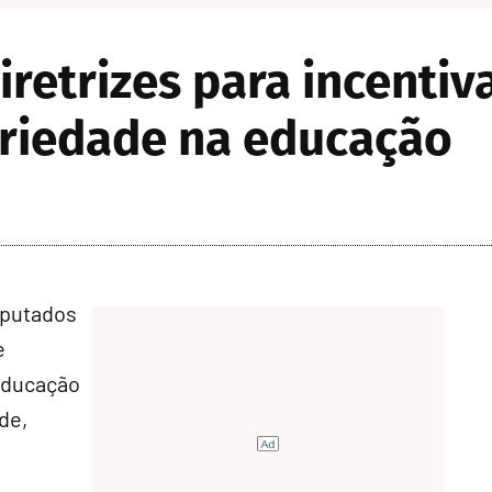
retrizes para incentiv
ariedade na educação
eputados
e
 educação
de,