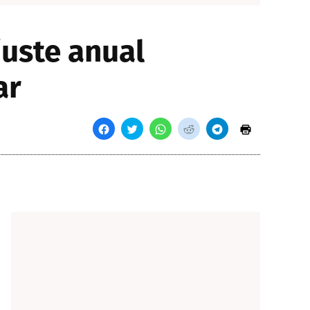
juste anual
ar