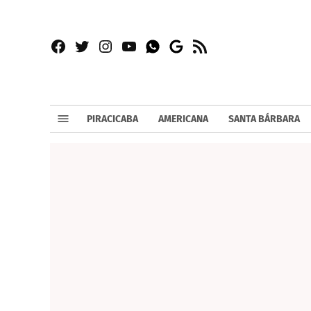
Facebook
Twitter
Instagram
YouTube
RSS
Whatsapp
Google
News
PIRACICABA
AMERICANA
SANTA BÁRBARA