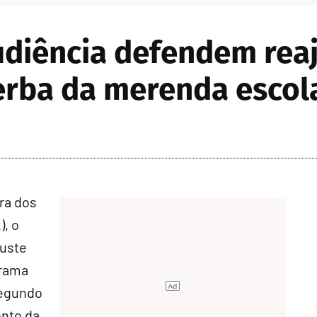
udiência defendem rea
erba da merenda escol
ra dos
), o
uste
grama
Segundo
ento da