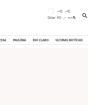
--ºC --ºC
Open
Dólar: R$ -,--
--.--%
Search
ESSA
PAULÍNIA
RIO CLARO
ULTIMAS NOTÍCIAS