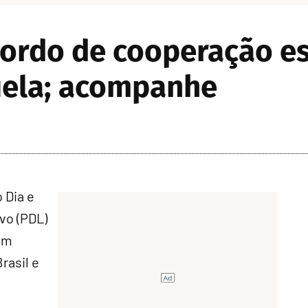
cordo de cooperação e
zuela; acompanhe
 Dia e
ivo (PDL)
em
rasil e