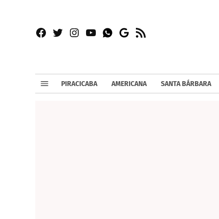
Facebook
Twitter
Instagram
YouTube
RSS
Whatsapp
Google
News
PIRACICABA
AMERICANA
SANTA BÁRBARA