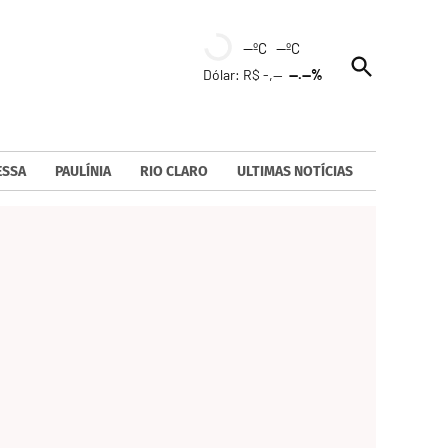
--ºC --ºC
Open
Dólar: R$ -,--
--.--%
Search
ESSA
PAULÍNIA
RIO CLARO
ULTIMAS NOTÍCIAS