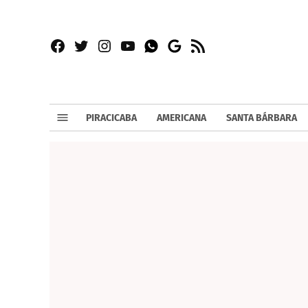
Facebook
Twitter
Instagram
YouTube
RSS
Whatsapp
Google
News
PIRACICABA
AMERICANA
SANTA BÁRBARA