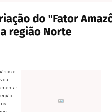
riação do "Fator Amazô
a região Norte
ários e
ovou
aumentar
região
tos
que