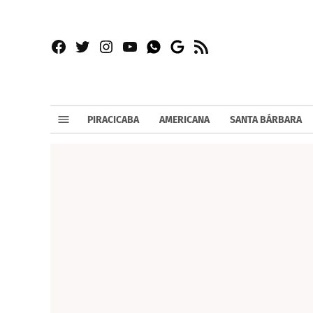
Facebook
Twitter
Instagram
YouTube
RSS
Whatsapp
Google
News
PIRACICABA
AMERICANA
SANTA BÁRBARA