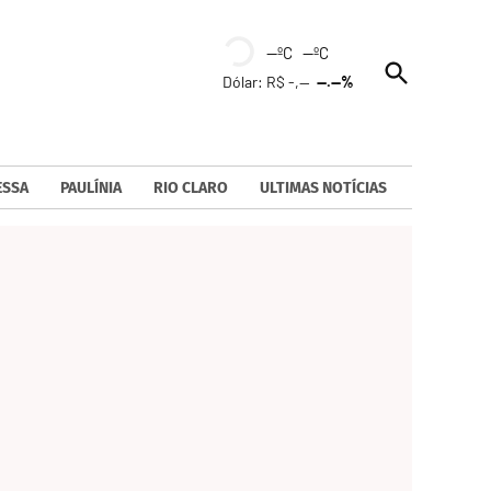
--ºC --ºC
Open
Dólar: R$ -,--
--.--%
Search
ESSA
PAULÍNIA
RIO CLARO
ULTIMAS NOTÍCIAS