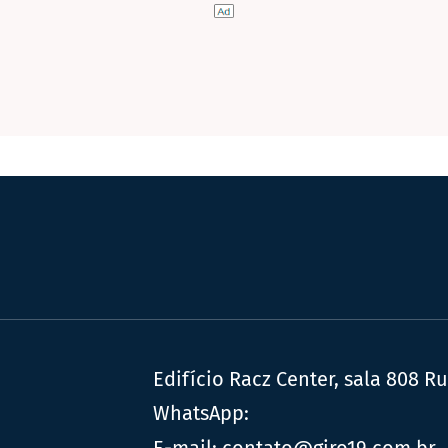
Edifício Racz Center, sala 808 R
WhatsApp:
E-mail:
contato@giro19.com.br