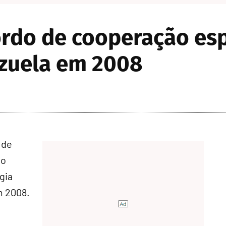
rdo de cooperação esp
ezuela em 2008
 de
 o
gia
m 2008.