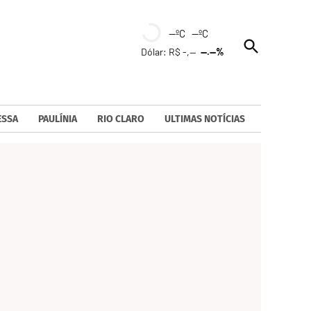
--ºC --ºC
Open
Dólar: R$ -,--
--.--%
Search
ESSA
PAULÍNIA
RIO CLARO
ULTIMAS NOTÍCIAS