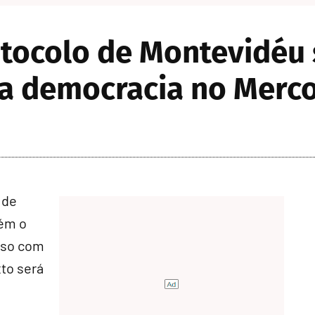
tocolo de Montevidéu
a democracia no Merco
 de
tém o
sso com
xto será