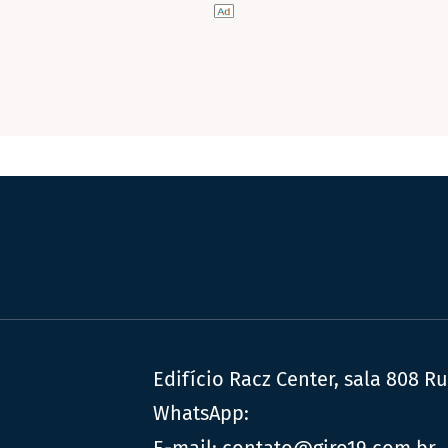
Edifício Racz Center, sala 808 R
WhatsApp:
E-mail:
contato@giro19.com.br