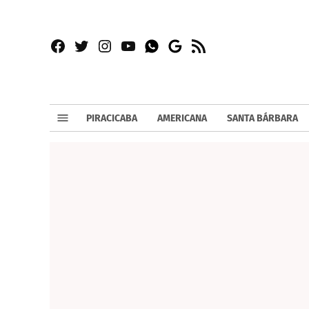
Facebook
Twitter
Instagram
YouTube
RSS
Whatsapp
Google
News
PIRACICABA
AMERICANA
SANTA BÁRBARA