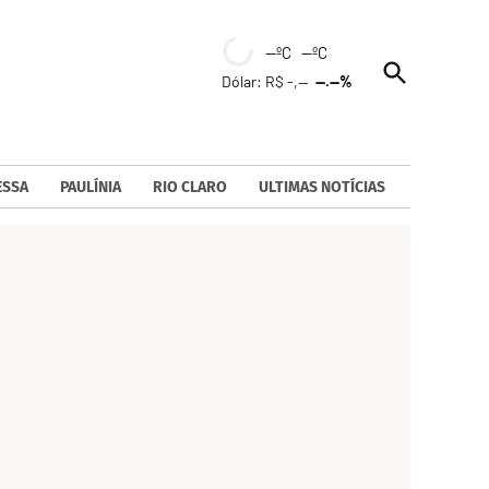
--ºC --ºC
Open
Dólar: R$ -,--
--.--%
Search
ESSA
PAULÍNIA
RIO CLARO
ULTIMAS NOTÍCIAS