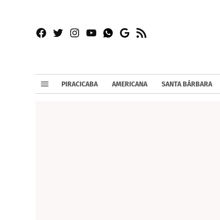
Facebook
Twitter
Instagram
YouTube
RSS
Whatsapp
Google
News
PIRACICABA
AMERICANA
SANTA BÁRBARA