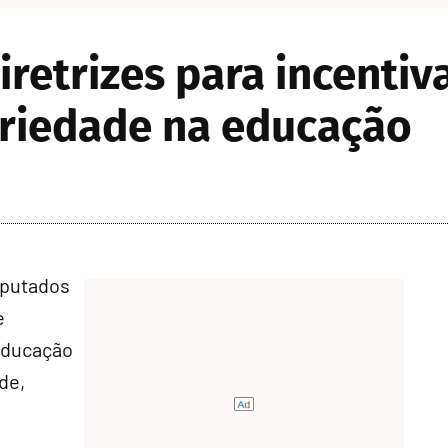
retrizes para incentiv
ariedade na educação
eputados
e
 educação
de,