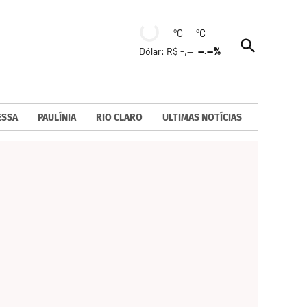
--ºC --ºC
Open
Dólar: R$ -,--
--.--%
Search
ESSA
PAULÍNIA
RIO CLARO
ULTIMAS NOTÍCIAS