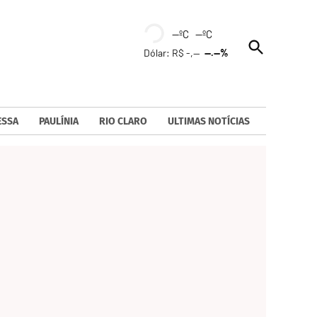
--ºC --ºC
Open
Dólar: R$ -,--
--.--%
Search
ESSA
PAULÍNIA
RIO CLARO
ULTIMAS NOTÍCIAS