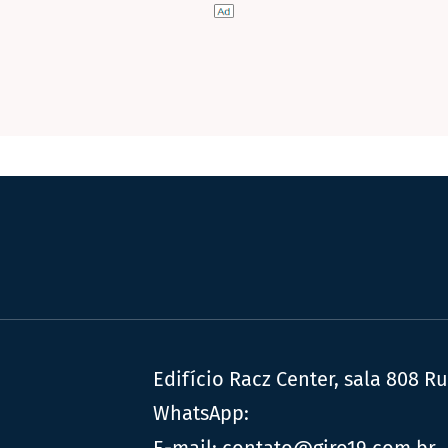
Edifício Racz Center, sala 808 R
WhatsApp:
E-mail:
contato@giro19.com.br