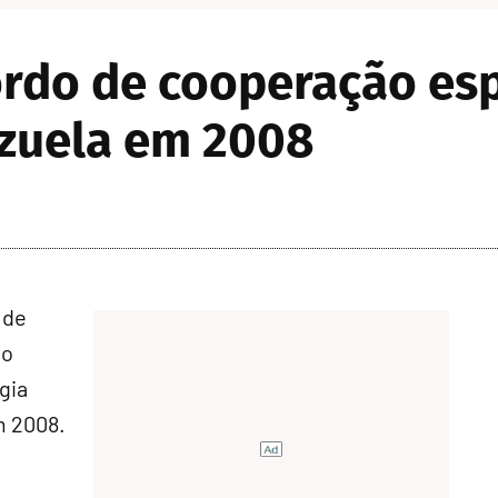
rdo de cooperação esp
ezuela em 2008
 de
 o
gia
m 2008.