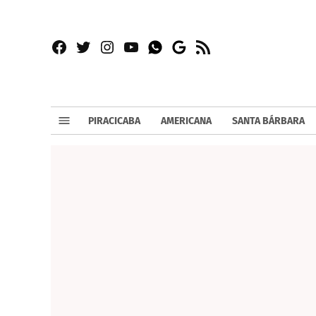
Facebook
Twitter
Instagram
YouTube
RSS
Whatsapp
Google
News
PIRACICABA
AMERICANA
SANTA BÁRBARA