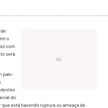
 de
tém o
sso com
xto será
m país-
s
identes
ecial do
 que está havendo ruptura ou ameaça de