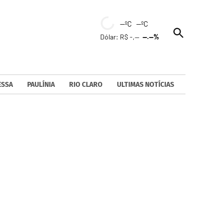
--ºC --ºC
Open
Dólar: R$ -,--
--.--%
Search
ESSA
PAULÍNIA
RIO CLARO
ULTIMAS NOTÍCIAS