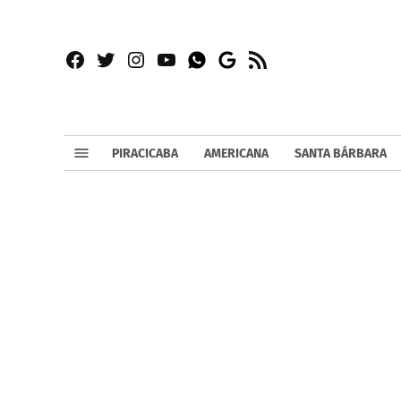
Facebook
Twitter
Instagram
YouTube
RSS
Whatsapp
Google
News
PIRACICABA
AMERICANA
SANTA BÁRBARA