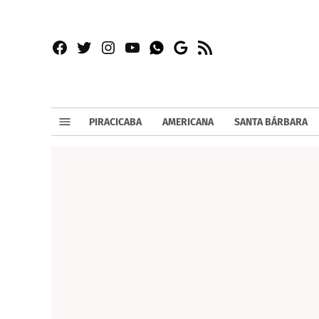
Facebook
Twitter
Instagram
YouTube
RSS
Whatsapp
Google
News
PIRACICABA
AMERICANA
SANTA BÁRBARA