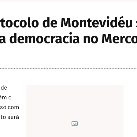
tocolo de Montevidéu
a democracia no Merco
 de
tém o
sso com
xto será