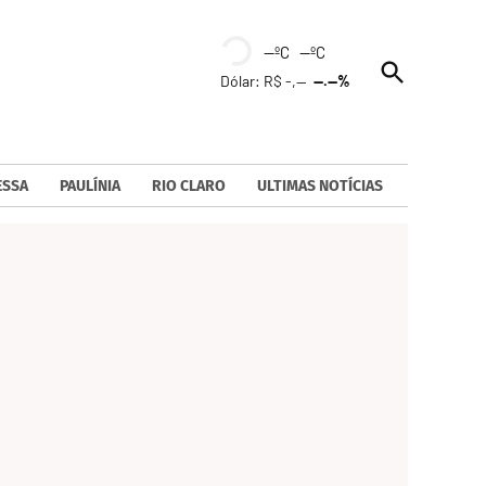
--ºC --ºC
Open
Dólar: R$ -,--
--.--%
Search
ESSA
PAULÍNIA
RIO CLARO
ULTIMAS NOTÍCIAS