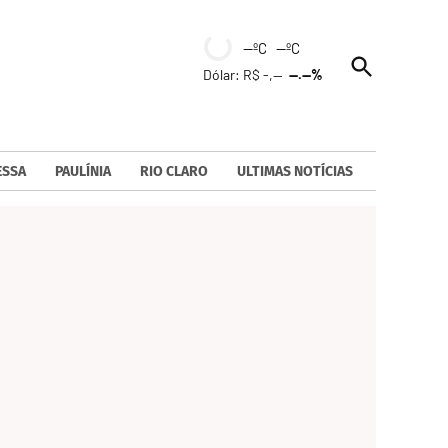
--ºC --ºC
Open
Dólar: R$ -,--
--.--%
Search
ESSA
PAULÍNIA
RIO CLARO
ULTIMAS NOTÍCIAS