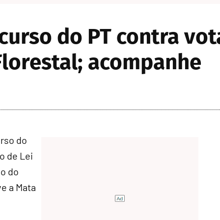
ecurso do PT contra vo
Florestal; acompanhe
rso do
o de Lei
ão do
ve a Mata