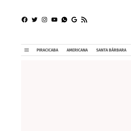
Facebook
Twitter
Instagram
YouTube
RSS
Whatsapp
Google
News
PIRACICABA
AMERICANA
SANTA BÁRBARA