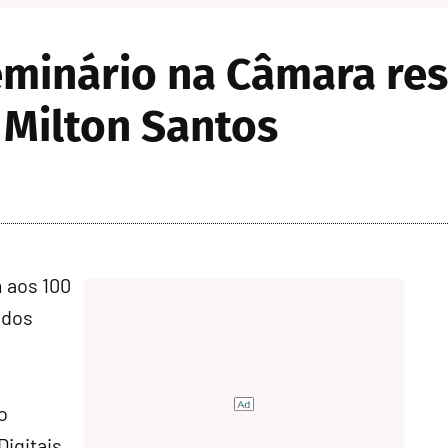
eminário na Câmara re
Milton Santos
 aos 100
 dos
a
o
Digitais