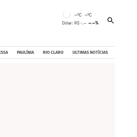
--ºC --ºC
Open
Dólar: R$ -,--
--.--%
Search
ESSA
PAULÍNIA
RIO CLARO
ULTIMAS NOTÍCIAS