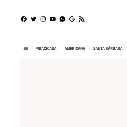
Facebook
Twitter
Instagram
YouTube
RSS
Whatsapp
Google
News
PIRACICABA
AMERICANA
SANTA BÁRBARA