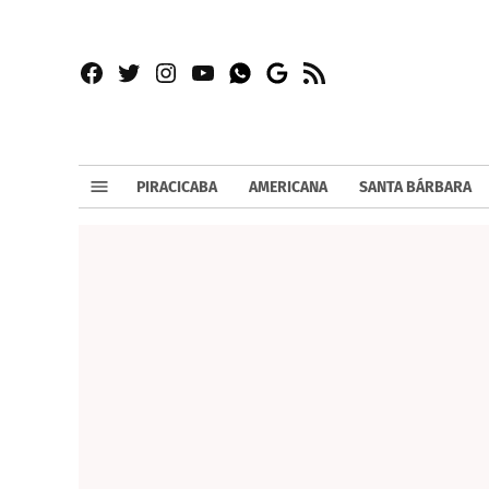
Facebook
Twitter
Instagram
YouTube
RSS
Whatsapp
Google
News
PIRACICABA
AMERICANA
SANTA BÁRBARA