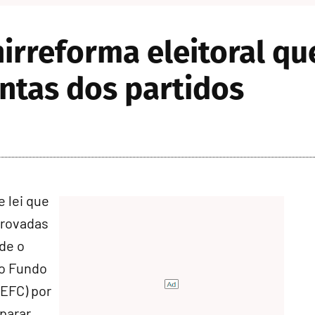
irreforma eleitoral q
ntas dos partidos
 lei que
provadas
ede o
do Fundo
EFC) por
parar