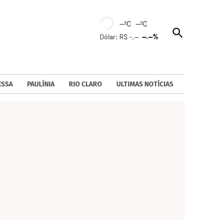
--ºC --ºC
Open
Dólar: R$ -,--
--.--%
Search
ESSA
PAULÍNIA
RIO CLARO
ULTIMAS NOTÍCIAS