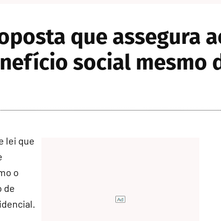
roposta que assegura a
enefício social mesmo 
 lei que
e
omo o
o de
idencial.