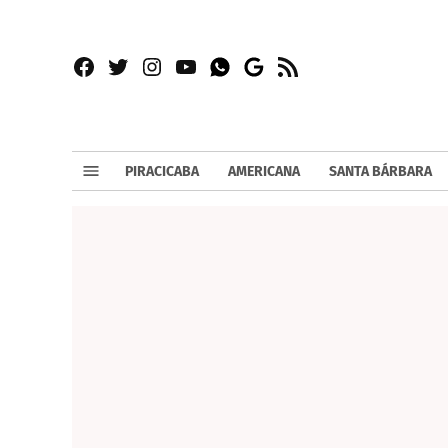
Facebook
Twitter
Instagram
YouTube
RSS
Whatsapp
Google
News
PIRACICABA
AMERICANA
SANTA BÁRBARA