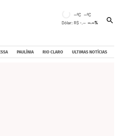
--ºC --ºC
Open
Dólar: R$ -,--
--.--%
Search
ESSA
PAULÍNIA
RIO CLARO
ULTIMAS NOTÍCIAS