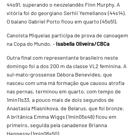
44s91, superando o neozelandês Finn Murphy. A
vitória foi do georgiano Serhii Yemelianov (44s14).
O baiano Gabriel Porto ficou em quarto (45s51).
Canoista Miqueias participa de prova de canoagem
na Copa do Mundo. -
Isabella Oliveira/CBCa
Outra final com representante brasileiro neste
domingo foi a dos 200 m da classe VL2 feminina. A
sul-mato-grossense Débora Benevides, que
nasceu com uma má formação que causou atrofia
nas pernas, terminou em quarto, com tempo de
1min11s33, a pouco mais de dois segundos de
Anastasia Miasnikova, de Belarus, que foi bronze.
A britânica Emma Wiggs (1min05s48) ficou em
primeiro, seguida pela canadense Brianna
Hennessy (1min06s50).