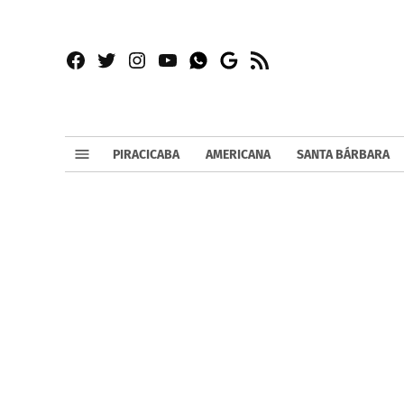
Facebook
Twitter
Instagram
YouTube
RSS
Whatsapp
Google
News
PIRACICABA
AMERICANA
SANTA BÁRBARA