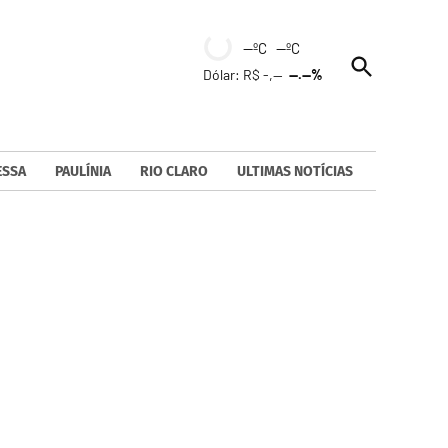
--ºC --ºC
Open
Dólar: R$ -,--
--.--%
Search
ESSA
PAULÍNIA
RIO CLARO
ULTIMAS NOTÍCIAS