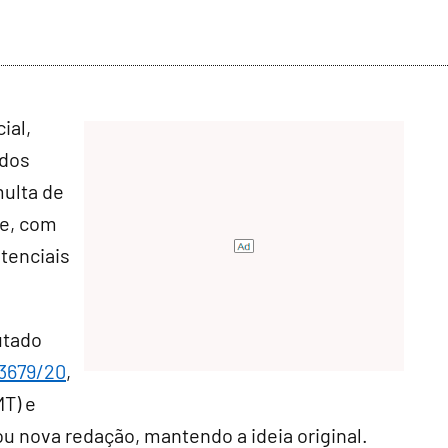
ial,
 dos
multa de
te, com
stenciais
utado
 3679/20
,
T) e
rou nova redação, mantendo a ideia original.