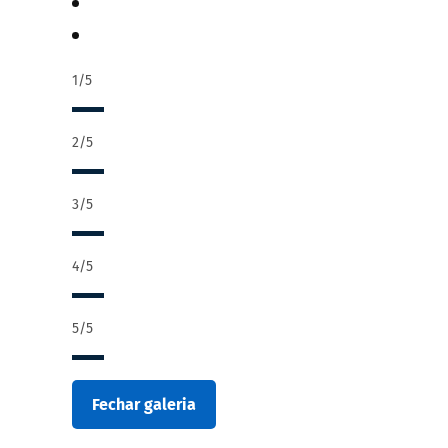
1/5
2/5
3/5
4/5
5/5
Fechar galeria