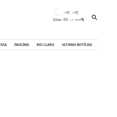
--ºC --ºC
Open
Dólar: R$ -,--
--.--%
Search
ESSA
PAULÍNIA
RIO CLARO
ULTIMAS NOTÍCIAS