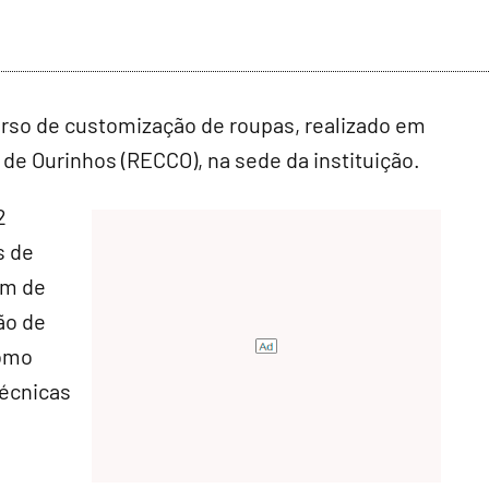
curso de customização de roupas, realizado em
de Ourinhos (RECCO), na sede da instituição.
2
s de
ém de
ão de
como
técnicas