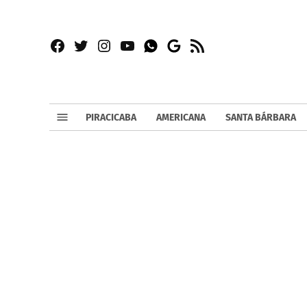
Facebook
Twitter
Instagram
YouTube
RSS
Whatsapp
Google
News
PIRACICABA
AMERICANA
SANTA BÁRBARA