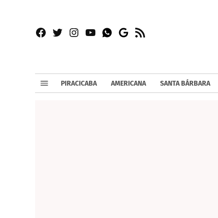
Facebook
Twitter
Instagram
YouTube
RSS
Whatsapp
Google
News
PIRACICABA
AMERICANA
SANTA BÁRBARA