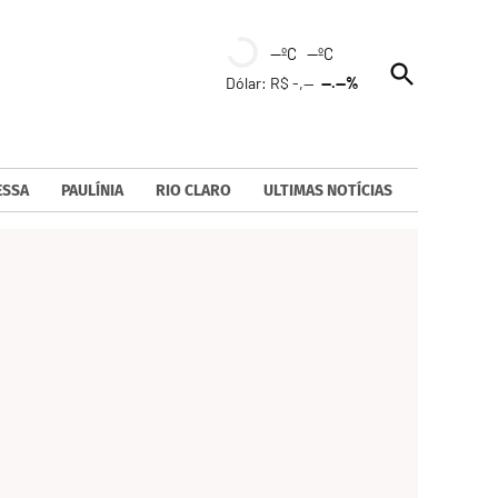
--ºC --ºC
Open
Dólar: R$ -,--
--.--%
Search
ESSA
PAULÍNIA
RIO CLARO
ULTIMAS NOTÍCIAS